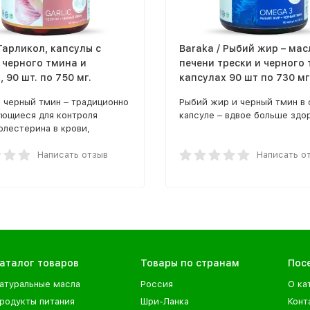
Гарликол, капсулы с
Baraka / Рыбий жир – мас
 черного тмина и
печени трески и черного 
, 90 шт. по 750 мг.
капсулах 90 шт по 730 мг
 черный тмин – традиционно
Рыбий жир и черный тмин в 
ующиеся для контроля
капсуле – вдвое больше здо
олестерина в крови,
ия иммунитета и
ктики множества
Написать отзыв
Написать о
ний сочетаются в препарате
арликол.
аталог товаров
Товары по странам
Пос
атуральные масла
Россия
О ка
родукты питания
Шри-Ланка
Конт