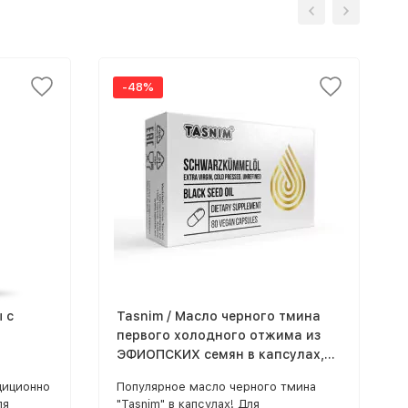
-48%
 с
Tasnim / Масло черного тмина
первого холодного отжима из
.
ЭФИОПСКИХ семян в капсулах,
80 шт по 600 мг
диционно
Популярное масло черного тмина
ля
"Tasnim" в капсулах! Для