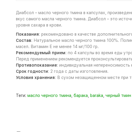
Диабсол – масло черного тмина в капсулах, произведе
вкус самого масла черного тмина. Диабсол – это исто
уровня сахара в крови.
Показания
: рекомендовано в качестве дополнительног
Состав
: Натуральное масло черного тмина 100%. Поли
масел. Витамин Е не менее 14 мг/100 гр.
Рекомендуемый прием
: по 4 капсулы во время еды у
Перед применением рекомендуется проконсультировать
Противопоказание
: индивидуальная непереносимость 
Срок годности
: 2 года с даты изготовления.
Условия хранения
: В сухом незащищенном месте при т
Теги:
масло черного тмина
,
барака
,
baraka
,
черный тмин 