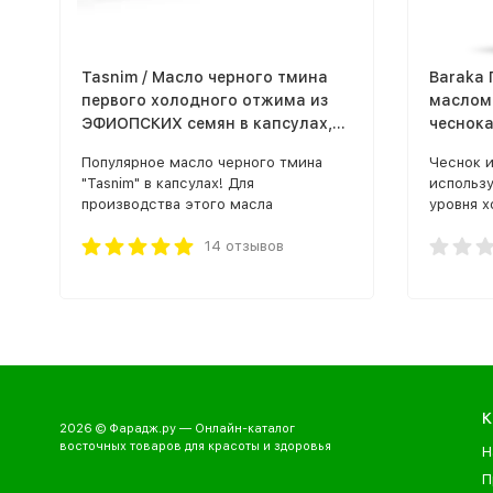
Tasnim / Масло черного тмина
Baraka 
первого холодного отжима из
маслом
ЭФИОПСКИХ семян в капсулах,
чеснока
80 шт по 600 мг
Популярное масло черного тмина
Чеснок и
"Tasnim" в капсулах! Для
использ
производства этого масла
уровня х
используются отборные семена
повышен
черного тмина, выращенного в
14 отзывов
профила
Эфиопии в экологически
заболева
благоприятных условиях.
Барака Г
К
2026 © Фарадж.ру — Онлайн-каталог
восточных товаров для красоты и здоровья
Н
П