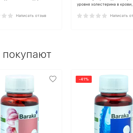
уровня холестерина в крови,
повышения иммунитета и
Написать отзыв
профилактики множества
Написать о
заболеваний сочетаются в п
Барака Гарликол.
 покупают
-41%