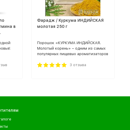
ло
Фарадж / Куркума ИНДИЙСКАЯ
тмина в
молотая 250 г
.
одной
Порошок «КУРКУМА ИНДИЙСКАЯ.
ровья!
Молотый корень» – одним из самых
популярных пищевых ароматизаторов
и красителей в Индии. В Индии
тзыв
считают, что куркуму можно
3 отзыва
применять «на все случаи жизни».
Помимо приготовления еды куркуму
давно используют в восточной
народной медицине.
етителям
талоге
акты