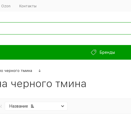
 Ozon
Контакты
Бренды
о черного тмина
↓
а черного тмина
:
Название