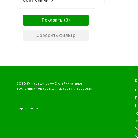
Сорт семян
органически
полиненасыщ
жирные кисл
Показать
антиоксидант
множество др
Сбросить фильтр
К
2026 © Фарадж.ру — Онлайн-каталог
восточных товаров для красоты и здоровья
Н
П
П
Карта сайта
У
У
У
У