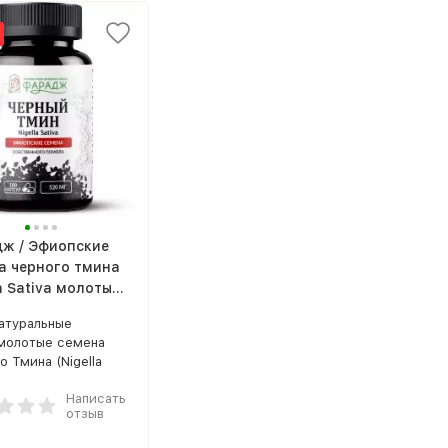
ж / Эфиопские
а черного тмина
a Sativa молотые
улах, 100 шт по
атуральные
.
молотые семена
о Тмина (Nigella
) из Эфиопии
Написать
о сорта, оболочка
отзыв
ы на основе
ельной целлюлозы.