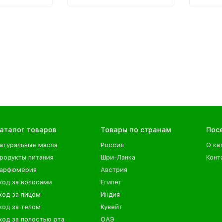
е
терпкое масло,
В одно
енные
содержащее большее
содерж
оты,
количество полезных
черног
ы и
веществ, среди которых
капсул
угих.
витамины группы B,
оболоч
витамин Е, минералы,
баночк
органические
растит
полиненасыщенные
жирные кислоты,
антиоксиданты и
множество других.
аталог товаров
Товары по странам
Пос
атуральные масла
Россия
О ка
родукты питания
Шри-Ланка
Конт
арфюмерия
Австрия
ход за волосами
Египет
ход за лицом
Индия
ход за телом
Кувейт
ход за полостью рта
ОАЭ