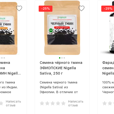
-25%
-29%
емена
Семена чёрного тмина
Фарад
ина
ЭФИОПСКИЕ Nigella
семен
ИН Nigella
Sativa, 250 г
Nigell
ийские
в капс
го тмина
Семена черного тмина
100% н
 г
520 мг
) ​из Индии.
(Nigella Sativa) из
свеже
ромное
Эфиопии. В отличие от
Черног
олезных
семян черного тмина,
Sativa
Написать
Написать
ди которых
выращенных в других
высшег
отзыв
отзыв
ппы B,
странах, эфиопские
капсул
инералы,
семена дают более
растит