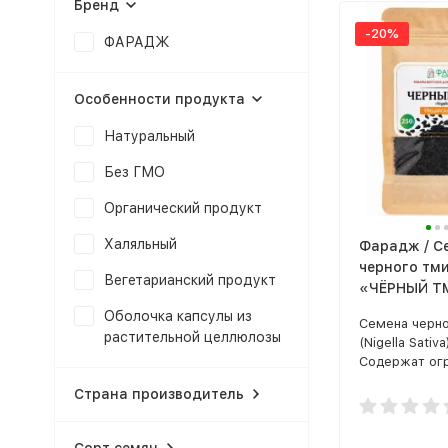
Бренд
-20%
ФАРАДЖ
Особенности продукта
Натуральный
Без ГМО
Органический продукт
Халяльный
Фарадж / С
черного тм
Вегетарианский продукт
«ЧЁРНЫЙ ТМ
Sativa. Инд
Оболочка капсулы из
Семена черно
семена» 250
растительной целлюлозы
(Nigella Sativa
Содержат ог
количество п
Страна производитель
веществ, сре
витамины гру
витамин Е, м